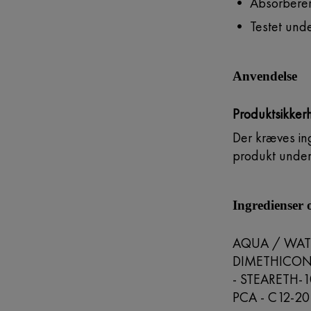
• Absorberer
• Testet unde
Anvendelse
Produktsikker
Der kræves ing
produkt under 
Ingredienser
AQUA / WAT
DIMETHICONE
- STEARETH-
PCA - C12-2