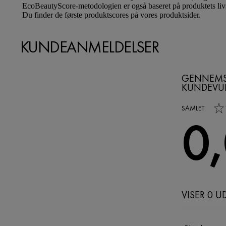
EcoBeautyScore-metodologien er også baseret på produktets liv
Du finder de første produktscores på vores produktsider.
KUNDEANMELDELSER
GENNEMS
KUNDEVU
0,0 out of 5 s
SAMLET
0
VISER 0 U