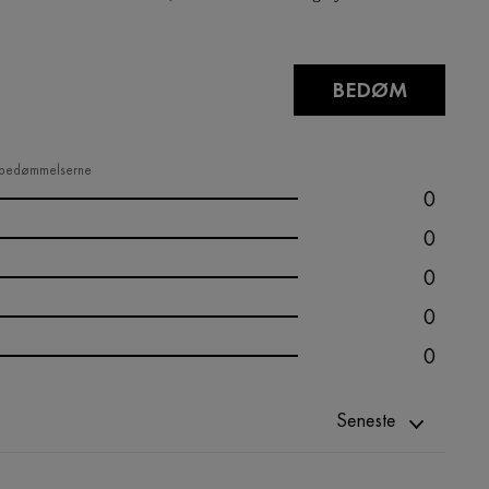
BEDØM
e bedømmelserne
0
0
0
0
0
Seneste