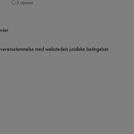
5 stjerner
undet
overensstemmelse med webstedets juridiske betingelser.