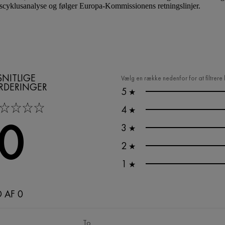
scyklusanalyse og følger Europa-Kommissionens retningslinjer.
NITLIGE
Vælg en række nedenfor for at filtrer
RDERINGER
5
★
tars
4
★
,0
3
★
2
★
1
★
D AF 0
To