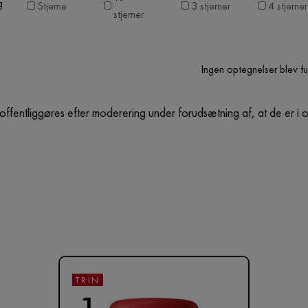
g
Stjerne
3 stjerner
4 stjerner
stjerner
Ingen optegnelser blev f
offentliggøres efter moderering under forudsætning af, at de er i 
TRIN