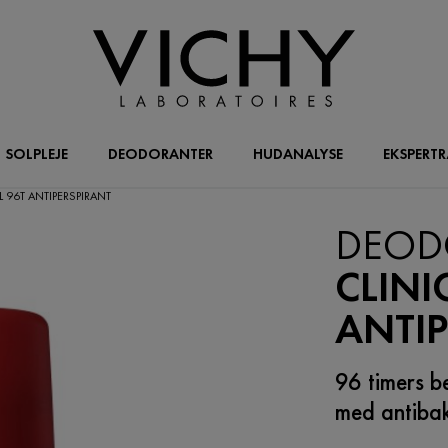
SOLPLEJE
DEODORANTER
HUDANALYSE
EKSPERT
96T ANTIPERSPIRANT
DEOD
CLINI
ANTI
96 timers b
med antibakt