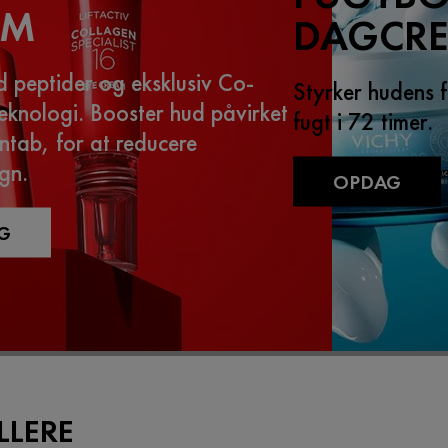
UM
DAGCRE
 peptider og eksklusiv Co-
Styrker hudens f
eknologi. Booster hud påvirket
fugt i 72 timer.
ntab, for at reducere
gn.
OPDAG
G
LLERE