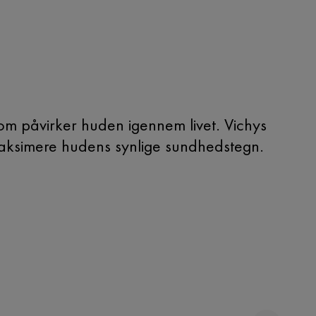
om påvirker huden igennem livet. Vichys
t maksimere hudens synlige sundhedstegn.