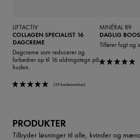
LIFTACTIV
MINÉRAL 89
COLLAGEN SPECIALIST 16
DAGLIG BOOS
DAGCREME
Tilfører fugt og 
Dagcreme som reducerer og
forbedrer op til 16 aldringstegn på
rating: 5 out of 5
huden.
(39 bedømmelser)
rating: 5 out of 5
PRODUKTER
Tilbyder løsninger til alle, kvinder og m