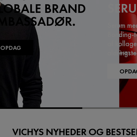
SER
LOBALE BRAND
MBASSADØR.
Serum med
Bonding-t
af kollage
OPDAG
aldringste
OPDA
VICHYS NYHEDER OG BESTSE