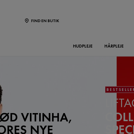
FIND EN BUTIK
HUDPLEJE
HÅRPLEJE
BESTSELLE
LIFTA
COL
ØD VITINHA,
SPEC
ORES NYE