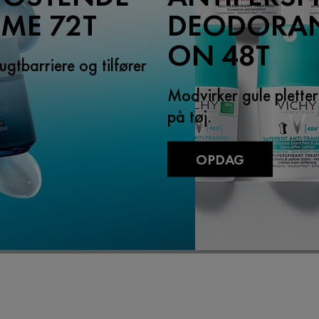
ME 72T
DEODORAN
ON 48T
ugtbarriere og tilfører
Modvirker gule plette
på tøj.
OPDAG