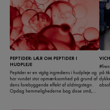
PEPTIDER: LÆR OM PEPTIDER I
VIC
HUDPLEJE
#fre
Peptider er en vigtig ingrediens i hudpleje og
på ti
har vundet stor opmærksomhed på grund af
dykke
dens forebyggende effekt af aldringstegn.
absol
Opdag hemmelighederne bag disse små,
ultra-aktive molekyler kendt som peptider.