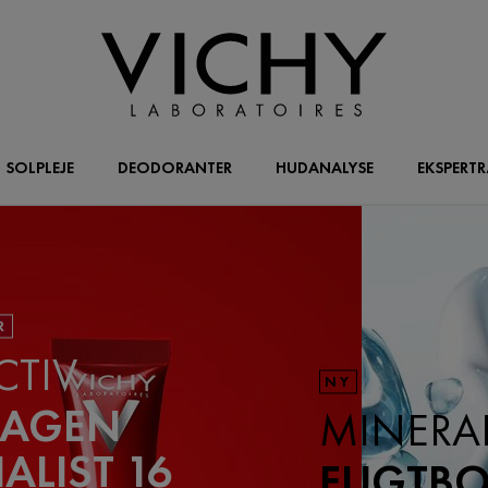
SOLPLEJE
DEODORANTER
HUDANALYSE
EKSPERT
R
CTIV
NY
LAGEN
MINERA
IALIST 16
FUGTB