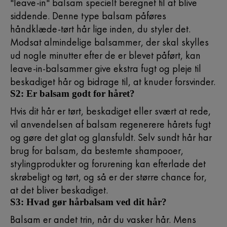
"leave-in" balsam specielt beregnet til at blive
siddende. Denne type balsam påføres
håndklæde-tørt hår lige inden, du styler det.
Modsat almindelige balsammer, der skal skylles
ud nogle minutter efter de er blevet påført, kan
leave-in-balsammer give ekstra fugt og pleje til
beskadiget hår og bidrage til, at knuder forsvinder.
S2: Er balsam godt for håret?
Hvis dit hår er tørt, beskadiget eller svært at rede,
vil anvendelsen af balsam regenerere hårets fugt
og gøre det glat og glansfuldt. Selv sundt hår har
brug for balsam, da bestemte shampooer,
stylingprodukter og forurening kan efterlade det
skrøbeligt og tørt, og så er der større chance for,
at det bliver beskadiget.
S3: Hvad gør hårbalsam ved dit hår?
Balsam er andet trin, når du vasker hår. Mens