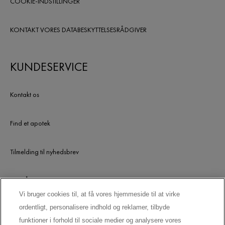
COOKIE-INDSTILLINGER
KONTAKT VORES DATABESKYTTELSESRÅDGIVER
KUNDESERVICE
Kontakt os
Find et apotek
Tilmelding til nyhedsbrev
UDGÅEDE PRODUKTER
Vi bruger cookies til, at få vores hjemmeside til at virke
ordentligt, personalisere indhold og reklamer, tilbyde
LAD OS HOLDE KONTAKTEN
funktioner i forhold til sociale medier og analysere vores