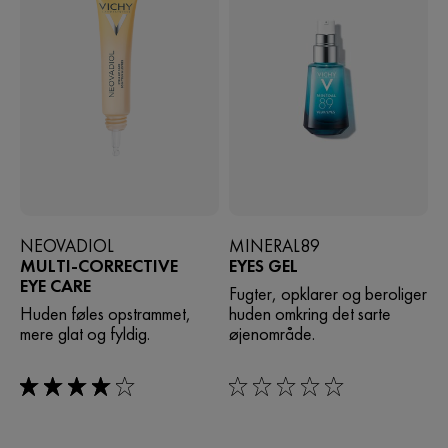
NEOVADIOL
MINERAL89
MULTI-CORRECTIVE
EYES GEL
EYE CARE
Fugter, opklarer og beroliger
Huden føles opstrammet,
huden omkring det sarte
mere glat og fyldig.
øjenområde.
4/5
0/5