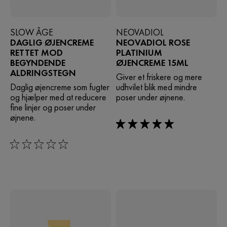
SLOW ÂGE
NEOVADIOL
DAGLIG ØJENCREME
NEOVADIOL ROSE
RETTET MOD
PLATINIUM
BEGYNDENDE
ØJENCREME 15ML
ALDRINGSTEGN
Giver et friskere og mere
Daglig øjencreme som fugter
udhvilet blik med mindre
og hjælper med at reducere
poser under øjnene.
fine linjer og poser under
øjnene.
5/5
0/5