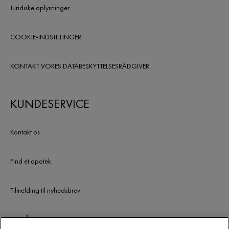
Juridiske oplysninger
COOKIE-INDSTILLINGER
KONTAKT VORES DATABESKYTTELSESRÅDGIVER
KUNDESERVICE
Kontakt os
Find et apotek
Tilmelding til nyhedsbrev
UDGÅEDE PRODUKTER