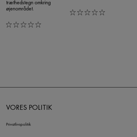
træthedstegn omkring
øjenområdet.
0/5
0/5
VORES POLITIK
Privatlivspolitik