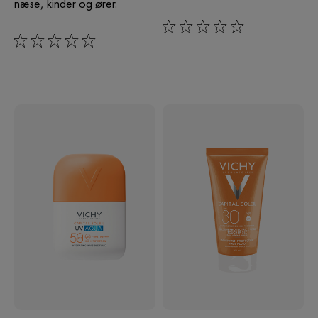
næse, kinder og ører.
0/5
0/5