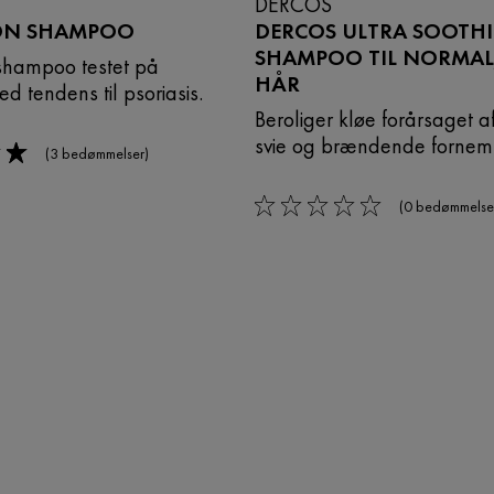
DERCOS
ON SHAMPOO
DERCOS ULTRA SOOTH
SHAMPOO TIL NORMAL
shampoo testet på
HÅR
 tendens til psoriasis.
Beroliger kløe forårsaget a
svie og brændende fornem
(3 bedømmelser)
(0 bedømmelse
0/5