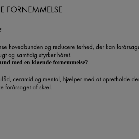
E FORNEMMELSE
?
 rense hovedbunden og reducere tørhed, der kan forårsage
t og samtidig styrker håret.
dbund med en kløende fornemmelse?
lfid, ceramid og mentol, hjælper med at opretholde den
øe forårsaget af skæl.