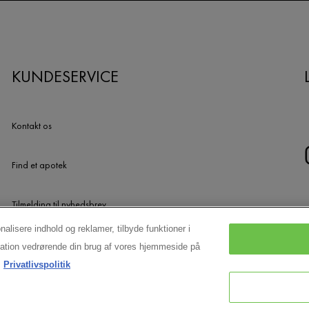
KUNDESERVICE
Kontakt os
Find et apotek
Tilmelding til nyhedsbrev
onalisere indhold og reklamer, tilbyde funktioner i
UDGÅEDE PRODUKTER
ormation vedrørende din brug af vores hjemmeside på
Privatlivspolitik