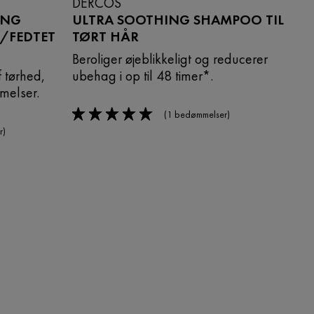
DERCOS
ING
ULTRA SOOTHING SHAMPOO TIL
/FEDTET
TØRT HÅR
Beroliger øjeblikkeligt og reducerer
f tørhed,
ubehag i op til 48 timer*.
melser.
(1 bedømmelser)
5/5
r)