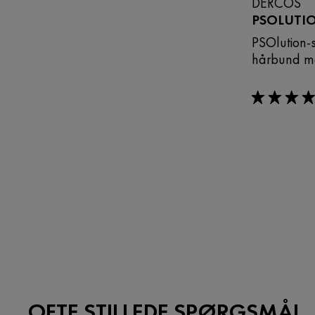
DERCOS
PSOLUTI
PSOlution-
hårbund med
5/5
OFTE STILLEDE SPØRGSMÅL