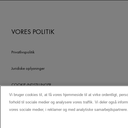
VORES POLITIK
Privatlivspolitik
Juridiske oplysninger
COOKIE-INDSTILLINGER
Vi bruger cookies til, at få vores hjemmeside til at virke ordentligt, pers
KONTAKT VORES DATABESKYTTELSESRÅDGIVER
forhold til sociale medier og analysere vores traffik. Vi deler også inf
vores sociale medier, i reklamer og med analytiske samarbejdspartnere.