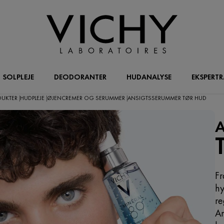
SOLPLEJE
DEODORANTER
HUDANALYSE
EKSPERT
ODUKTER
HUDPLEJE
ØJENCREMER OG SERUMMER
ANSIGTSSERUMMER TØR HUD
|
|
|
Fr
hy
re
An