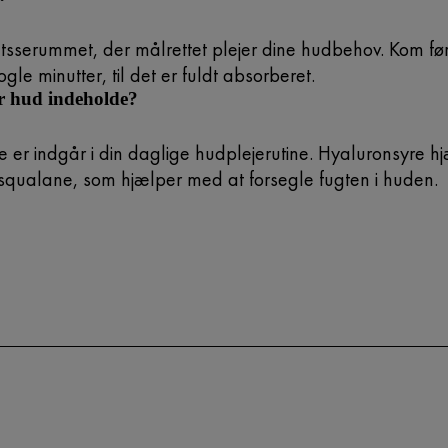
nsigtsserummet, der målrettet plejer dine hudbehov. Kom
le minutter, til det er fuldt absorberet.
ør hud indeholde?
re er indgår i din daglige hudplejerutine. Hyaluronsyre 
squalane, som hjælper med at forsegle fugten i huden.