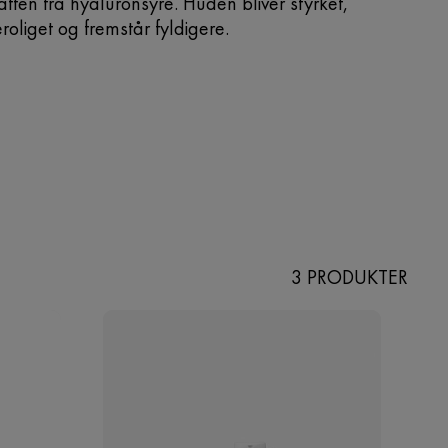
aften fra hyaluronsyre. Huden bliver styrket,
roliget og fremstår fyldigere.
3 PRODUKTER