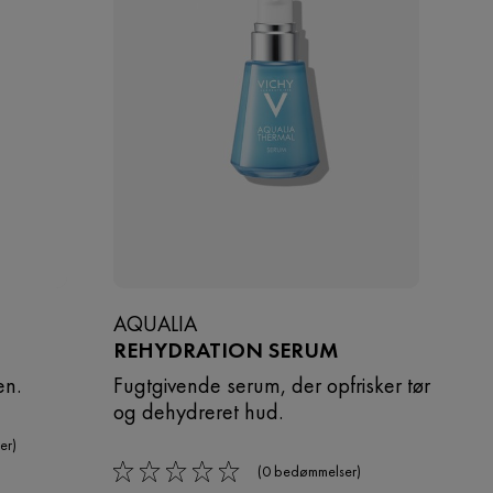
AQUALIA
REHYDRATION SERUM
en.
Fugtgivende serum, der opfrisker tør
og dehydreret hud.
er)
(0 bedømmelser)
0/5