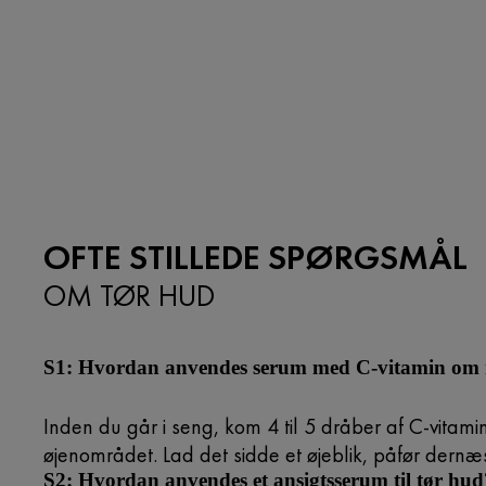
OFTE STILLEDE SPØRGSMÅL
OM TØR HUD
S1: Hvordan anvendes serum med C-vitamin om 
Inden du går i seng, kom 4 til 5 dråber af C-vitam
øjenområdet. Lad det sidde et øjeblik, påfør dernæ
S2: Hvordan anvendes et ansigtsserum til tør hud