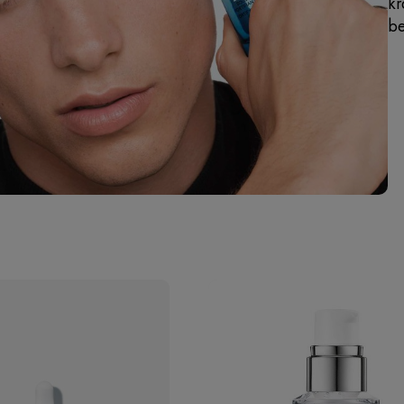
kr
be