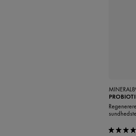
MINERAL8
PROBIOT
Regenerere
sundhedst
5/5