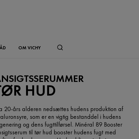
RÅD
OM VICHY
ANSIGTSSERUMMER
TØR HUD
a 20-års alderen nedsættes hudens produktion af
aluronsyre, som er en vigtig bestanddel i hudens
genering og dens fugttilførsel. Minéral 89 Booster
sigtsserum til tør hud booster hudens fugt med