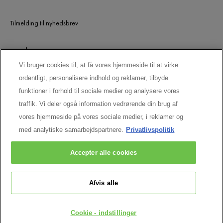
Tilmelding til nyhedsbrev
UDGÅEDE PRODUKTER
Vi bruger cookies til, at få vores hjemmeside til at virke
ordentligt, personalisere indhold og reklamer, tilbyde
LAD OS HOLDE KONTAKTEN
funktioner i forhold til sociale medier og analysere vores
traffik. Vi deler også information vedrørende din brug af
vores hjemmeside på vores sociale medier, i reklamer og
med analytiske samarbejdspartnere.
Privatlivspolitik
Accepter alle cookies
Afvis alle
Vichy CAI/CAF 03 Vichy France TSA 75000 93584 ST OUEN CEDEX FR.
[email protected]
© VICHY INC. 2026. ALLE RETTIGHEDER
Cookie - indstillinger
FORBEHOLDES.