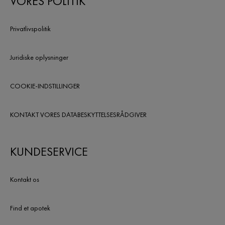
VORES POLITIK
peptider.
Privatlivspolitik
Juridiske oplysninger
COOKIE-INDSTILLINGER
KONTAKT VORES DATABESKYTTELSESRÅDGIVER
KUNDESERVICE
Kontakt os
Find et apotek