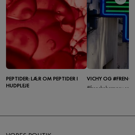
PEPTIDER: LÆR OM PEPTIDER I
VICHY OG #FRENC
HUDPLEJE
#frenchpharmacy er bl
Peptider er en vigtig ingrediens i
kæmpe trend på tiktok 
hudpleje og har vundet stor
og med god grund. Vi d
opmærksomhed på grund af dens
trenden og deler vores 
forebyggende effekt af aldringstegn.
Vichy favoritter.
Opdag hemmelighederne bag disse
små, ultra-aktive molekyler kendt som