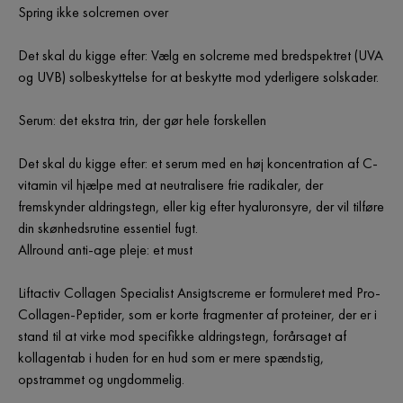
Spring ikke solcremen over
Det skal du kigge efter: Vælg en solcreme med bredspektret (UVA
og UVB) solbeskyttelse for at beskytte mod yderligere solskader.
Serum: det ekstra trin, der gør hele forskellen
Det skal du kigge efter: et serum med en høj koncentration af C-
vitamin vil hjælpe med at neutralisere frie radikaler, der
fremskynder aldringstegn, eller kig efter hyaluronsyre, der vil tilføre
din skønhedsrutine essentiel fugt.
Allround anti-age pleje: et must
Liftactiv Collagen Specialist Ansigtscreme er formuleret med Pro-
Collagen-Peptider, som er korte fragmenter af proteiner, der er i
stand til at virke mod specifikke aldringstegn, forårsaget af
kollagentab i huden for en hud som er mere spændstig,
opstrammet og ungdommelig.