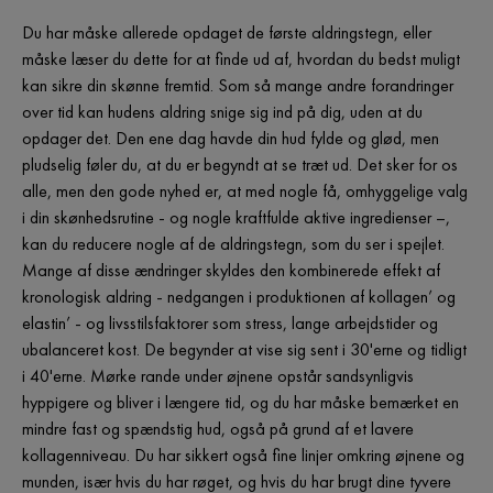
Du har måske allerede opdaget de første aldringstegn, eller
måske læser du dette for at finde ud af, hvordan du bedst muligt
kan sikre din skønne fremtid. Som så mange andre forandringer
over tid kan hudens aldring snige sig ind på dig, uden at du
opdager det. Den ene dag havde din hud fylde og glød, men
pludselig føler du, at du er begyndt at se træt ud. Det sker for os
alle, men den gode nyhed er, at med nogle få, omhyggelige valg
i din skønhedsrutine - og nogle kraftfulde aktive ingredienser –,
kan du reducere nogle af de aldringstegn, som du ser i spejlet.
Mange af disse ændringer skyldes den kombinerede effekt af
kronologisk aldring - nedgangen i produktionen af kollagen’ og
elastin’ - og livsstilsfaktorer som stress, lange arbejdstider og
ubalanceret kost. De begynder at vise sig sent i 30'erne og tidligt
i 40'erne. Mørke rande under øjnene opstår sandsynligvis
hyppigere og bliver i længere tid, og du har måske bemærket en
mindre fast og spændstig hud, også på grund af et lavere
kollagenniveau. Du har sikkert også fine linjer omkring øjnene og
munden, især hvis du har røget, og hvis du har brugt dine tyvere