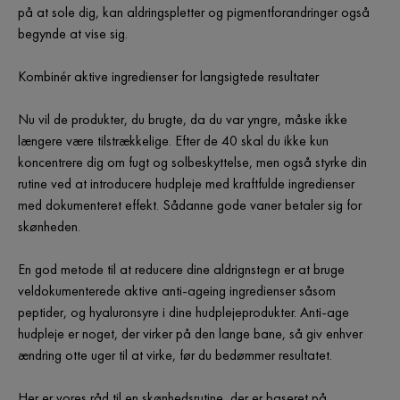
på at sole dig, kan aldringspletter og pigmentforandringer også
begynde at vise sig.
Kombinér aktive ingredienser for langsigtede resultater
Nu vil de produkter, du brugte, da du var yngre, måske ikke
længere være tilstrækkelige. Efter de 40 skal du ikke kun
koncentrere dig om fugt og solbeskyttelse, men også styrke din
rutine ved at introducere hudpleje med kraftfulde ingredienser
med dokumenteret effekt. Sådanne gode vaner betaler sig for
skønheden.
En god metode til at reducere dine aldrignstegn er at bruge
veldokumenterede aktive anti-ageing ingredienser såsom
peptider, og hyaluronsyre i dine hudplejeprodukter. Anti-age
hudpleje er noget, der virker på den lange bane, så giv enhver
ændring otte uger til at virke, før du bedømmer resultatet.
Her er vores råd til en skønhedsrutine, der er baseret på