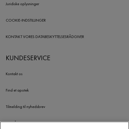
Juridiske oplysninger
COOKIE-INDSTILLINGER
KONTAKT VORES DATABESKYTTELSESRÅDGIVER
KUNDESERVICE
Kontakt os
Find et apotek
Tilmelding til nyhedsbrev
UDGÅEDE PRODUKTER