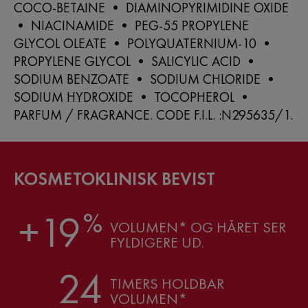
COCO-BETAINE • DIAMINOPYRIMIDINE OXIDE
• NIACINAMIDE • PEG-55 PROPYLENE
GLYCOL OLEATE • POLYQUATERNIUM-10 •
PROPYLENE GLYCOL • SALICYLIC ACID •
SODIUM BENZOATE • SODIUM CHLORIDE •
SODIUM HYDROXIDE • TOCOPHEROL •
PARFUM / FRAGRANCE. CODE F.I.L. :N295635/1.
KOSMETOKLINISK BEVIST
%
+19
VOLUMEN* OG HÅRET SER
FYLDIGERE UD.
24
TIMERS HOLDBAR
VOLUMEN*