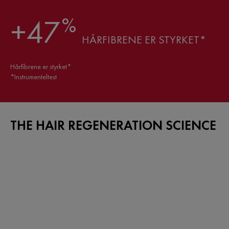
%
+47
HÅRFIBRENE ER STYRKET*
Hårfibrene er styrket*
*Instrumenteltest
THE HAIR REGENERATION SCIENCE