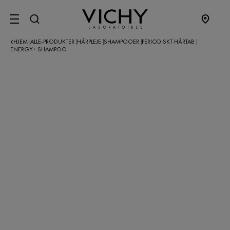
SITE MENU
HJEM
ALLE-PRODUKTER
HÅRPLEJE
SHAMPOOER
PERIODISKT HÅRTAB
|
|
|
|
|
ENERGY+ SHAMPOO