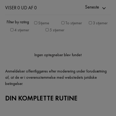
Seneste
VISER 0 UD AF 0
Filter by rating
Stjerne
To stjerner
3 stjerner
4 stjerner
5 stjerner
Ingen optegnelser blev fundet
Anmeldelser offentliggøres efter moderering under forudsætning
af, at de er i overensstemmelse med webstedets juridiske
betingelser.
DIN KOMPLETTE RUTINE