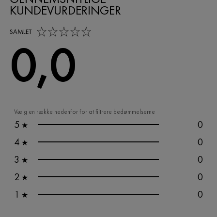
KUNDEVURDERINGER
0,0 out of 5 stars
SAMLET
0,0
Vælg en række nedenfor for at filtrere bedømmelserne
5
0
★
4
0
★
3
0
★
2
0
★
1
0
★