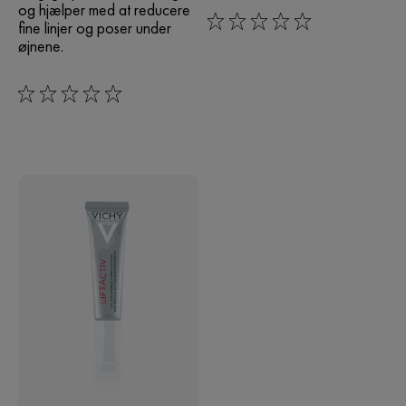
og hjælper med at reducere
fine linjer og poser under
0/5
øjnene.
0/5