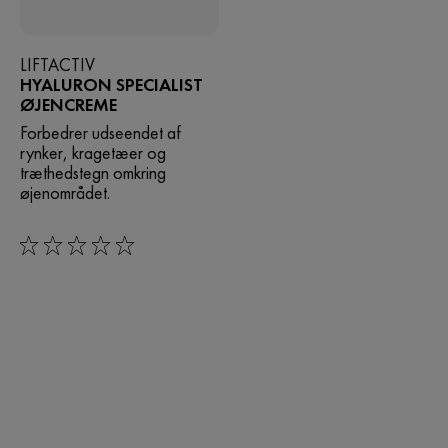
LIFTACTIV
HYALURON SPECIALIST
ØJENCREME
Forbedrer udseendet af
rynker, kragetæer og
træthedstegn omkring
øjenområdet.
0/5