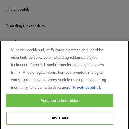
Find et apotek
Tilmelding til nyhedsbrev
UDGÅEDE PRODUKTER
Vi bruger cookies til, at få vores hjemmeside til at virke
ordentligt, personalisere indhold og reklamer, tilbyde
LAD OS HOLDE KONTAKTEN
funktioner i forhold til sociale medier og analysere vores
traffik. Vi deler også information vedrørende din brug af
vores hjemmeside på vores sociale medier, i reklamer og
med analytiske samarbejdspartnere.
Privatlivspolitik
Accepter alle cookies
Afvis alle