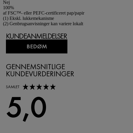
Nej
100%
af FSC™- eller PEFC-certificeret pap/papir
Footnotes
(1) Ekskl. lukkemekanisme
(2) Genbrugsanvisninger kan variere lokalt
KUNDEANMELDELSER
BEDØM
GENNEMSNITLIGE
KUNDEVURDERINGER
5,0 out of 5 stars
SAMLET
5,0