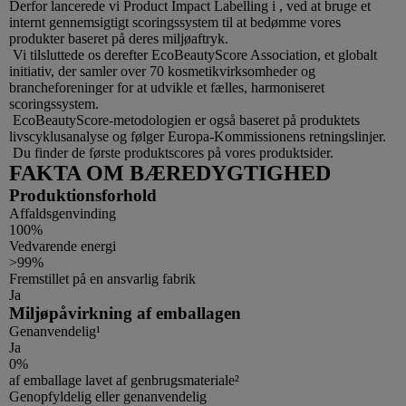
Derfor lancerede vi Product Impact Labelling i , ved at bruge et
internt gennemsigtigt scoringssystem til at bedømme vores
produkter baseret på deres miljøaftryk.
Vi tilsluttede os derefter EcoBeautyScore Association, et globalt
initiativ, der samler over 70 kosmetikvirksomheder og
brancheforeninger for at udvikle et fælles, harmoniseret
scoringssystem.
EcoBeautyScore-metodologien er også baseret på produktets
livscyklusanalyse og følger Europa-Kommissionens retningslinjer.
Du finder de første produktscores på vores produktsider.
FAKTA OM BÆREDYGTIGHED
Produktionsforhold
Affaldsgenvinding
100%
Vedvarende energi
>99%
Fremstillet på en ansvarlig fabrik
Ja
Miljøpåvirkning af emballagen
Genanvendelig¹
Ja
0%
af emballage lavet af genbrugsmateriale²
Genopfyldelig eller genanvendelig