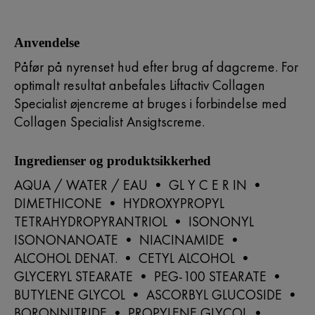
Anvendelse
Påfør på nyrenset hud efter brug af dagcreme. For
optimalt resultat anbefales Liftactiv Collagen
Specialist øjencreme at bruges i forbindelse med
Collagen Specialist Ansigtscreme.
Ingredienser og produktsikkerhed
AQUA / WATER / EAU • GL Y C E R IN •
DIMETHICONE • HYDROXYPROPYL
TETRAHYDROPYRANTRIOL • ISONONYL
ISONONANOATE • NIACINAMIDE •
ALCOHOL DENAT. • CETYL ALCOHOL •
GLYCERYL STEARATE • PEG-100 STEARATE •
BUTYLENE GLYCOL • ASCORBYL GLUCOSIDE •
BORONNITRIDE • PROPYLENE GLYCOL •