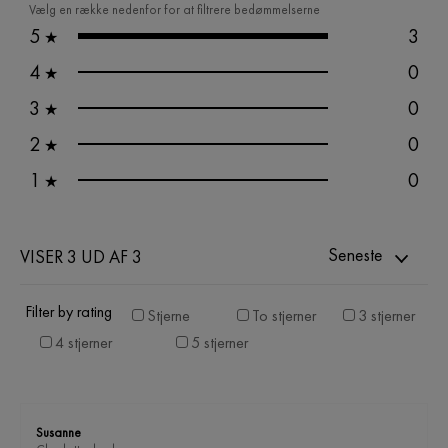
Vælg en række nedenfor for at filtrere bedømmelserne
5
3
★
4
0
★
3
0
★
2
0
★
1
0
★
Seneste
VISER 3 UD AF 3
Filter by rating
Stjerne
To stjerner
3 stjerner
4 stjerner
5 stjerner
Susanne