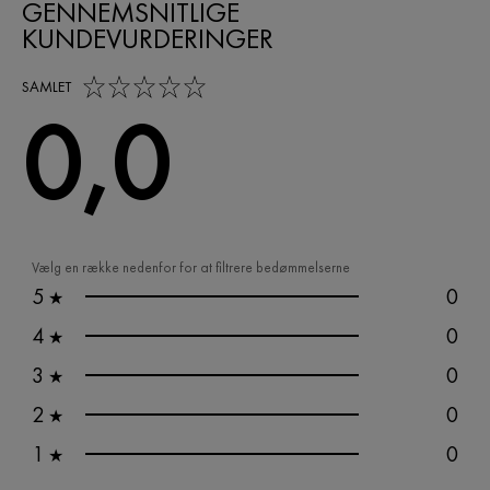
GENNEMSNITLIGE
KUNDEVURDERINGER
0,0 out of 5 stars
SAMLET
0,0
Vælg en række nedenfor for at filtrere bedømmelserne
5
0
★
4
0
★
3
0
★
2
0
★
1
0
★