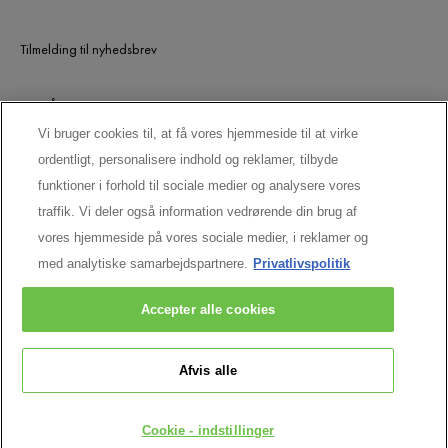
Tilmelding til nyhedsbrev
UDGÅEDE PRODUKTER
Vi bruger cookies til, at få vores hjemmeside til at virke
ordentligt, personalisere indhold og reklamer, tilbyde
LAD OS HOLDE KONTAKTEN
funktioner i forhold til sociale medier og analysere vores
traffik. Vi deler også information vedrørende din brug af
vores hjemmeside på vores sociale medier, i reklamer og
med analytiske samarbejdspartnere.
Privatlivspolitik
Accepter alle cookies
Afvis alle
Vichy CAI/CAF 03 Vichy France TSA 75000 93584 ST OUEN CEDEX FR.
[email protected]
© VICHY INC. 2026. ALLE RETTIGHEDER
Cookie - indstillinger
FORBEHOLDES.