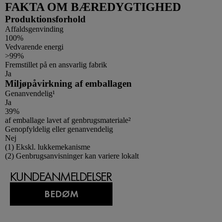
FAKTA OM BÆREDYGTIGHED
Produktionsforhold
Affaldsgenvinding
100%
Vedvarende energi
>99%
Fremstillet på en ansvarlig fabrik
Ja
Miljøpåvirkning af emballagen
Genanvendelig¹
Ja
39%
af emballage lavet af genbrugsmateriale²
Genopfyldelig eller genanvendelig
Nej
Footnotes
(1) Ekskl. lukkemekanisme
(2) Genbrugsanvisninger kan variere lokalt
KUNDEANMELDELSER
BEDØM