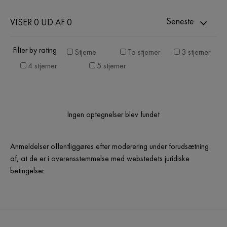
Seneste
VISER 0 UD AF 0
Filter by rating
Stjerne
To stjerner
3 stjerner
4 stjerner
5 stjerner
Ingen optegnelser blev fundet
Anmeldelser offentliggøres efter moderering under forudsætning
af, at de er i overensstemmelse med webstedets juridiske
betingelser.