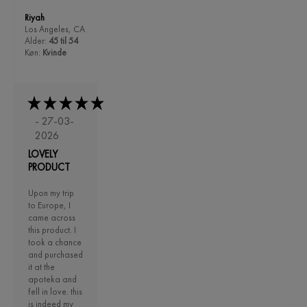
Riyah
Los Angeles, CA
Alder:
45 til 54
Køn:
Kvinde
- 27-03-
2026
LOVELY
PRODUCT
Upon my trip
to Europe, I
came across
this product. I
took a chance
and purchased
it at the
apoteka and
fell in love. this
is indeed my