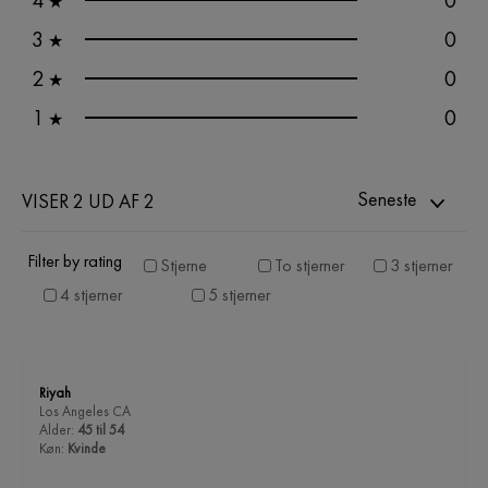
4
0
★
3
0
★
2
0
★
1
0
★
Seneste
VISER 2 UD AF 2
Filter by rating
Stjerne
To stjerner
3 stjerner
4 stjerner
5 stjerner
Riyah
Los Angeles CA
Alder:
45 til 54
Køn:
Kvinde