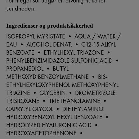
For meget sol udgør en alvorlig risiko for
sundheden.
Ingredienser og produktsikkerhed
ISOPROPYL MYRISTATE • AQUA / WATER /
EAU • ALCOHOL DENAT. • C12-15 ALKYL
BENZOATE • ETHYLHEXYL TRIAZONE •
PHENYLBENZIMIDAZOLE SULFONIC ACID •
PROPANEDIOL • BUTYL
METHOXYDIBENZOYLMETHANE • BIS-
ETHYLHEXYLOXYPHENOL METHOXYPHENYL
TRIAZINE • GLYCERIN • DROMETRIZOLE
TRISILOXANE • TRIETHANOLAMINE •
CAPRYLYL GLYCOL • DIETHYLAMINO
HYDROXYBENZOYL HEXYL BENZOATE •
HYDROLYZED HYALURONIC ACID •
HYDROXYACETOPHENONE •