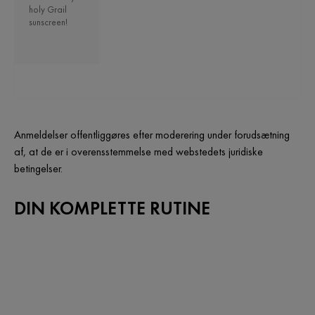
holy Grail
sunscreen!
Anmeldelser offentliggøres efter moderering under forudsætning
af, at de er i overensstemmelse med webstedets juridiske
betingelser.
DIN KOMPLETTE RUTINE