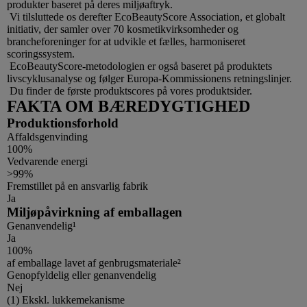
produkter baseret på deres miljøaftryk.
Vi tilsluttede os derefter EcoBeautyScore Association, et globalt
initiativ, der samler over 70 kosmetikvirksomheder og
brancheforeninger for at udvikle et fælles, harmoniseret
scoringssystem.
EcoBeautyScore-metodologien er også baseret på produktets
livscyklusanalyse og følger Europa-Kommissionens retningslinjer.
Du finder de første produktscores på vores produktsider.
FAKTA OM BÆREDYGTIGHED
Produktionsforhold
Affaldsgenvinding
100%
Vedvarende energi
>99%
Fremstillet på en ansvarlig fabrik
Ja
Miljøpåvirkning af emballagen
Genanvendelig¹
Ja
100%
af emballage lavet af genbrugsmateriale²
Genopfyldelig eller genanvendelig
Nej
Footnotes
(1) Ekskl. lukkemekanisme