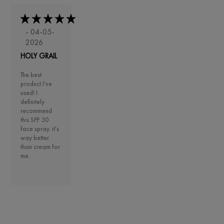
- 04-05-
2026
HOLY GRAIL
The best
product I've
used! I
definitely
recommend
this SPF 30
face spray. it's
way better
than cream for
me.