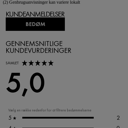
(2) Genbrugsanvisninger kan variere lokalt
KUNDEANMELDELSER
BEDØM
GENNEMSNITLIGE
KUNDEVURDERINGER
5,0 out of 5 stars
SAMLET
5,0
Vælg en række nedenfor for at filtrere bedømmelserne
5
2
★