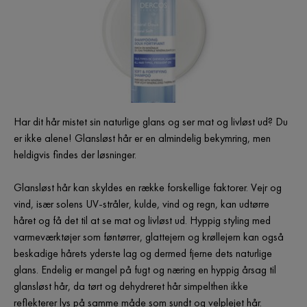
Har dit hår mistet sin naturlige glans og ser mat og livløst ud? Du
er ikke alene! Glansløst hår er en almindelig bekymring, men
heldigvis findes der løsninger.
Glansløst hår kan skyldes en række forskellige faktorer. Vejr og
vind, især solens UV-stråler, kulde, vind og regn, kan udtørre
håret og få det til at se mat og livløst ud. Hyppig styling med
varmeværktøjer som føntørrer, glattejern og krøllejern kan også
beskadige hårets yderste lag og dermed fjerne dets naturlige
glans. Endelig er mangel på fugt og næring en hyppig årsag til
glansløst hår, da tørt og dehydreret hår simpelthen ikke
reflekterer lys på samme måde som sundt og velplejet hår.