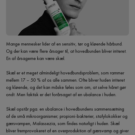
Mange mennesker lider af en sensitiv, tør og kløende hårbund.
Og der kan være flere årsager til, at hovedbunden bliver irriteret.
En af årsagerne kan være skæl.
Skæl er et meget almindeligt hovedbundsproblem, som rammer
mellem 17 – 50 % af os alle sammen. Ofte bliver huden irriteret
og kløende, og det kan måske føles som om, at selve håret gør
ondt. Men faktisk er det forårsaget af en ubalance i huden.
Skæl opstår pga. en ubalance i hovedbundens sammensætning
af de små mikroorganismer; propioni-bakterier, stafylokokker og
gærsvampen, Malassezia, som findes naturligt i huden. Skæl
bliver fremprovokeret af en overproduktion af gærsvamp og giver