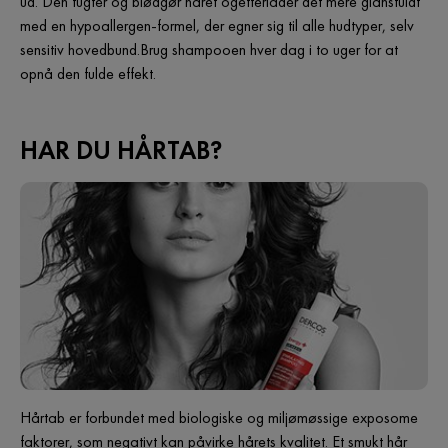
ud. Den fugter og blødgør håret ogefterlader det mere glansfuldt
med en hypoallergen-formel, der egner sig til alle hudtyper, selv
sensitiv hovedbund.Brug shampooen hver dag i to uger for at
opnå den fulde effekt.
HAR DU HÅRTAB?
Hårtab er forbundet med biologiske og miljømøssige exposome
faktorer, som negativt kan påvirke hårets kvalitet. Et smukt hår