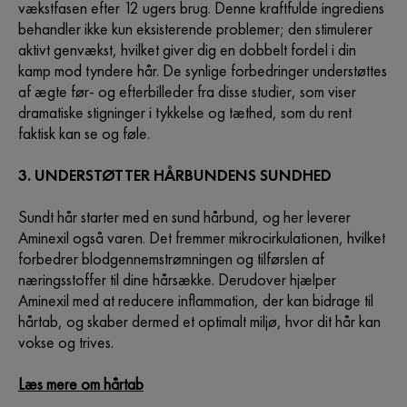
vækstfasen efter 12 ugers brug. Denne kraftfulde ingrediens
behandler ikke kun eksisterende problemer; den stimulerer
aktivt genvækst, hvilket giver dig en dobbelt fordel i din
kamp mod tyndere hår. De synlige forbedringer understøttes
af ægte før- og efterbilleder fra disse studier, som viser
dramatiske stigninger i tykkelse og tæthed, som du rent
faktisk kan se og føle.
3. UNDERSTØTTER HÅRBUNDENS SUNDHED
Sundt hår starter med en sund hårbund, og her leverer
Aminexil også varen. Det fremmer mikrocirkulationen, hvilket
forbedrer blodgennemstrømningen og tilførslen af
næringsstoffer til dine hårsække. Derudover hjælper
Aminexil med at reducere inflammation, der kan bidrage til
hårtab, og skaber dermed et optimalt miljø, hvor dit hår kan
vokse og trives.
Læs mere om hårtab