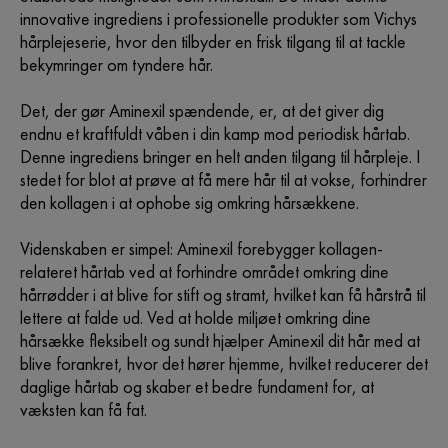
innovative ingrediens i professionelle produkter som Vichys
hårplejeserie, hvor den tilbyder en frisk tilgang til at tackle
bekymringer om tyndere hår.
Det, der gør Aminexil spændende, er, at det giver dig
endnu et kraftfuldt våben i din kamp mod periodisk hårtab.
Denne ingrediens bringer en helt anden tilgang til hårpleje. I
stedet for blot at prøve at få mere hår til at vokse, forhindrer
den kollagen i at ophobe sig omkring hårsækkene.
Videnskaben er simpel: Aminexil forebygger kollagen-
relateret hårtab ved at forhindre området omkring dine
hårrødder i at blive for stift og stramt, hvilket kan få hårstrå til
lettere at falde ud. Ved at holde miljøet omkring dine
hårsække fleksibelt og sundt hjælper Aminexil dit hår med at
blive forankret, hvor det hører hjemme, hvilket reducerer det
daglige hårtab og skaber et bedre fundament for, at
væksten kan få fat.