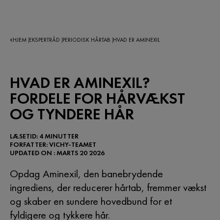
HJEM
EKSPERTRÅD
PERIODISK HÅRTAB
HVAD ER AMINEXIL
|
|
|
HVAD ER AMINEXIL?
FORDELE FOR HÅRVÆKST
OG TYNDERE HÅR
LÆSETID: 4 MINUTTER
FORFATTER: VICHY-TEAMET
UPDATED ON : MARTS 20 2026
Opdag Aminexil, den banebrydende
ingrediens, der reducerer hårtab, fremmer vækst
og skaber en sundere hovedbund for et
fyldigere og tykkere hår.