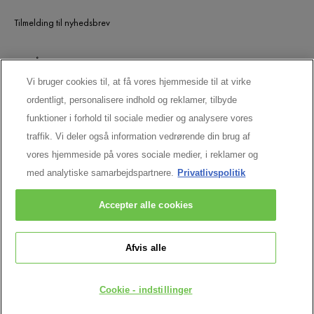
Tilmelding til nyhedsbrev
UDGÅEDE PRODUKTER
Vi bruger cookies til, at få vores hjemmeside til at virke
ordentligt, personalisere indhold og reklamer, tilbyde
LAD OS HOLDE KONTAKTEN
funktioner i forhold til sociale medier og analysere vores
traffik. Vi deler også information vedrørende din brug af
vores hjemmeside på vores sociale medier, i reklamer og
med analytiske samarbejdspartnere.
Privatlivspolitik
Accepter alle cookies
Afvis alle
Vichy CAI/CAF 03 Vichy France TSA 75000 93584 ST OUEN CEDEX FR.
[email protected]
© VICHY INC. 2026. ALLE RETTIGHEDER
Cookie - indstillinger
FORBEHOLDES.