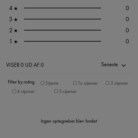
4
0
★
3
0
★
2
0
★
1
0
★
Seneste
VISER 0 UD AF 0
Filter by rating
Stjerne
To stjerner
3 stjerner
4 stjerner
5 stjerner
Ingen optegnelser blev fundet