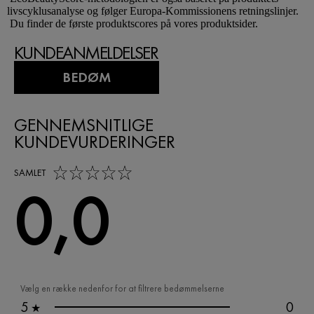
livscyklusanalyse og følger Europa-Kommissionens retningslinjer.
Du finder de første produktscores på vores produktsider.
KUNDEANMELDELSER
BEDØM
GENNEMSNITLIGE
KUNDEVURDERINGER
0,0 out of 5 stars
SAMLET
0,0
Vælg en række nedenfor for at filtrere bedømmelserne
5
0
★