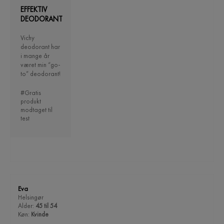
EFFEKTIV
DEODORANT
Vichy
deodorant har
i mange år
været min “go-
to” deodorant!
#Gratis
produkt
modtaget til
test
Eva
Helsingør
Alder:
45 til 54
Køn:
Kvinde