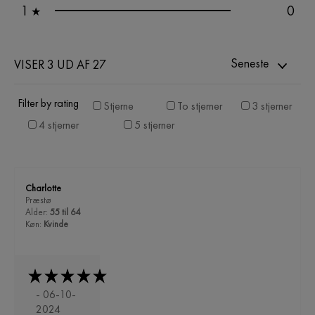
1
0
★
Seneste
VISER 3 UD AF 27
Filter by rating
Stjerne
To stjerner
3 stjerner
4 stjerner
5 stjerner
Charlotte
Præstø
Alder:
55 til 64
Køn:
Kvinde
- 06-10-
2024