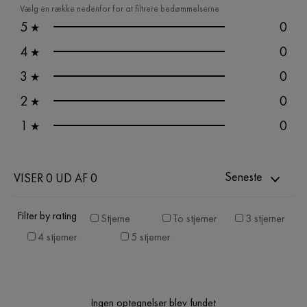
Vælg en række nedenfor for at filtrere bedømmelserne
5
0
★
4
0
★
3
0
★
2
0
★
1
0
★
Seneste
VISER 0 UD AF 0
Filter by rating
Stjerne
To stjerner
3 stjerner
4 stjerner
5 stjerner
Ingen optegnelser blev fundet