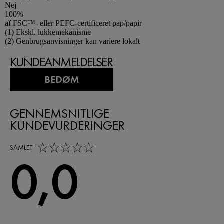
Nej
100%
af FSC™- eller PEFC-certificeret pap/papir
Footnotes
(1) Ekskl. lukkemekanisme
(2) Genbrugsanvisninger kan variere lokalt
KUNDEANMELDELSER
BEDØM
GENNEMSNITLIGE
KUNDEVURDERINGER
0,0 out of 5 stars
SAMLET
0,0