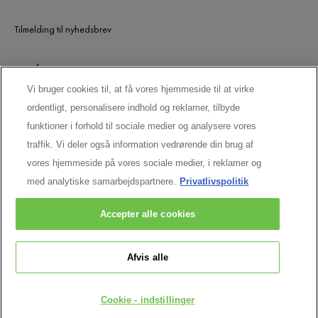
Tilmelding til nyhedsbrev
UDGÅEDE PRODUKTER
Vi bruger cookies til, at få vores hjemmeside til at virke
ordentligt, personalisere indhold og reklamer, tilbyde
LAD OS HOLDE KONTAKTEN
funktioner i forhold til sociale medier og analysere vores
traffik. Vi deler også information vedrørende din brug af
vores hjemmeside på vores sociale medier, i reklamer og
med analytiske samarbejdspartnere.
Privatlivspolitik
Accepter alle cookies
Afvis alle
Vichy CAI/CAF 03 Vichy France TSA 75000 93584 ST OUEN CEDEX FR.
[email protected]
© VICHY INC. 2026. ALLE RETTIGHEDER
Cookie - indstillinger
FORBEHOLDES.