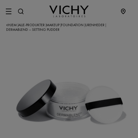
SITE MENU
HJEM
ALLE-PRODUKTER
MAKEUP
FOUNDATION
URENHEDER
|
|
|
|
|
DERMABLEND – SETTING PUDDER