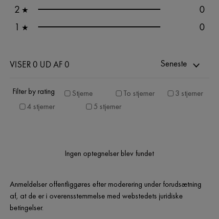
2
0
★
1
0
★
Seneste
VISER 0 UD AF 0
Filter by rating
Stjerne
To stjerner
3 stjerner
4 stjerner
5 stjerner
Ingen optegnelser blev fundet
Anmeldelser offentliggøres efter moderering under forudsætning
af, at de er i overensstemmelse med webstedets juridiske
betingelser.