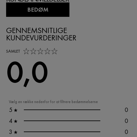
BEDØM
GENNEMSNITLIGE
KUNDEVURDERINGER
0,0 out of 5 stars
SAMLET
0,0
Vælg en række nedenfor for at filtrere bedømmelserne
5
0
★
4
0
★
3
0
★