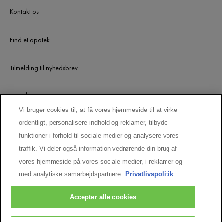
Kontakt os
Find et apotek
Tilmelding til nyhedsbrev
UDGÅEDE PRODUKTER
Vi bruger cookies til, at få vores hjemmeside til at virke
ordentligt, personalisere indhold og reklamer, tilbyde
LAD OS HOLDE KONTAKTEN
funktioner i forhold til sociale medier og analysere vores
traffik. Vi deler også information vedrørende din brug af
vores hjemmeside på vores sociale medier, i reklamer og
med analytiske samarbejdspartnere.
Privatlivspolitik
Accepter alle cookies