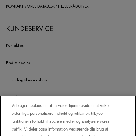
KONTAKT VORES DATABESKYTTELSESRÅDGIVER
KUNDESERVICE
Kontakt os
Find et apotek
Tilmelding til nyhedsbrev
UDGÅEDE PRODUKTER
Vi bruger cookies til, at få vores hjemmeside til at virke
ordentligt, personalisere indhold og reklamer, tilbyde
LAD OS HOLDE KONTAKTEN
funktioner i forhold til sociale medier og analysere vores
traffik. Vi deler også information vedrørende din brug af