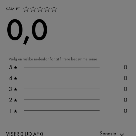
0,0 out of 5 stars
SAMLET
0,0
Vælg en række nedenfor for at filtrere bedømmelserne
5
0
★
4
0
★
3
0
★
2
0
★
1
0
★
Seneste
VISER 0 UD AF 0