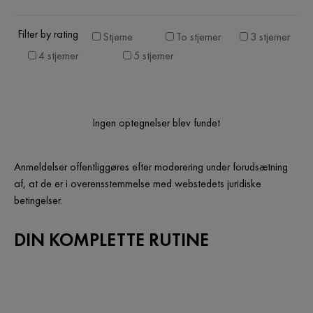
Filter by rating
Stjerne
To stjerner
3 stjerner
4 stjerner
5 stjerner
Ingen optegnelser blev fundet
Anmeldelser offentliggøres efter moderering under forudsætning
af, at de er i overensstemmelse med webstedets juridiske
betingelser.
DIN KOMPLETTE RUTINE