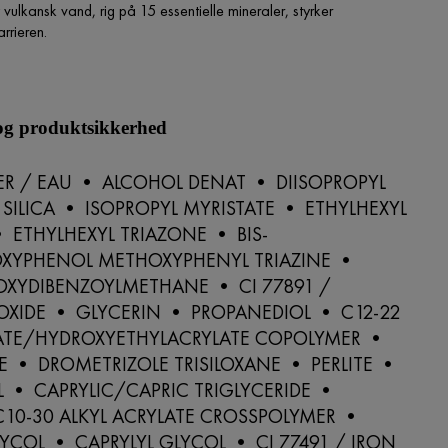
 vulkansk vand, rig på 15 essentielle mineraler, styrker
rrieren.
 og produktsikkerhed
R / EAU • ALCOHOL DENAT • DIISOPROPYL
SILICA • ISOPROPYL MYRISTATE • ETHYLHEXYL
• ETHYLHEXYL TRIAZONE • BIS-
OXYPHENOL METHOXYPHENYL TRIAZINE •
OXYDIBENZOYLMETHANE • CI 77891 /
OXIDE • GLYCERIN • PROPANEDIOL • C12-22
LATE/HYDROXYETHYLACRYLATE COPOLYMER •
 • DROMETRIZOLE TRISILOXANE • PERLITE •
 • CAPRYLIC/CAPRIC TRIGLYCERIDE •
C10-30 ALKYL ACRYLATE CROSSPOLYMER •
YCOL • CAPRYLYL GLYCOL • CI 77491 / IRON