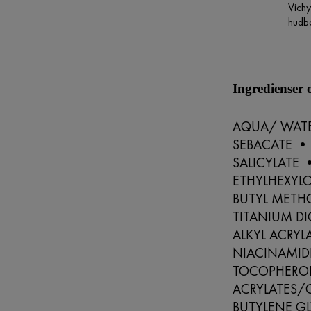
Vichy
hudba
Ingredienser
AQUA/ WATE
SEBACATE • 
SALICYLATE 
ETHYLHEXYL
BUTYL METH
TITANIUM DI
ALKYL ACRY
NIACINAMIDE
TOCOPHEROL
ACRYLATES/
BUTYLENE GL