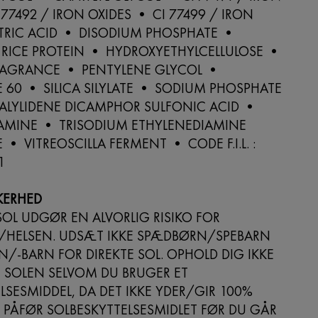
 77492 / IRON OXIDES • CI 77499 / IRON
ITRIC ACID • DISODIUM PHOSPHATE •
 RICE PROTEIN • HYDROXYETHYLCELLULOSE •
RAGRANCE • PENTYLENE GLYCOL •
 60 • SILICA SILYLATE • SODIUM PHOSPHATE
ALYLIDENE DICAMPHOR SULFONIC ACID •
AMINE • TRISODIUM ETHYLENEDIAMINE
 • VITREOSCILLA FERMENT • CODE F.I.L. :
1
KERHED
OL UDGØR EN ALVORLIG RISIKO FOR
HELSEN. UDSÆT IKKE SPÆDBØRN/SPEBARN
-BARN FOR DIREKTE SOL. OPHOLD DIG IKKE
 SOLEN SELVOM DU BRUGER ET
LSESMIDDEL, DA DET IKKE YDER/GIR 100%
. PÅFØR SOLBESKYTTELSESMIDLET FØR DU GÅR