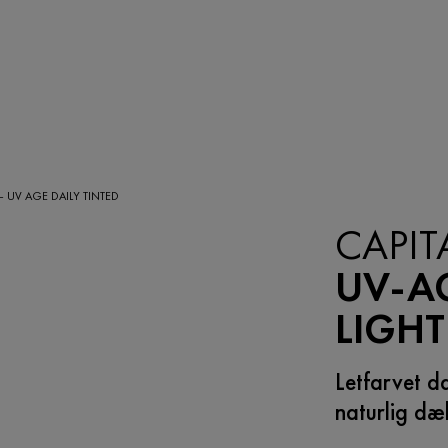
 – UV AGE DAILY TINTED
CAPIT
UV-A
LIGHT
Letfarvet d
naturlig dæ