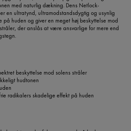
onen med naturlig dækning. Dens Netlock-
mer en ultratynd, ultramodstandsdygtig og usynlig
e på huden og giver en meget høj beskyttelse mod
tråler, der anslås at være ansvarlige for mere end
gstegn.
pektret beskyttelse mod solens stråler
ikkeligt hudtonen
 huden
frie radikalers skadelige effekt på huden