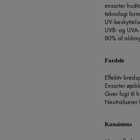
ensarter hudt
teknologi for
UV-beskyttels
UVB- og UVA-s
80% af aldrin
Fordele
Effektiv breds
Ensarter øjebl
Giver fugt til
Neutraliserer 
Konsistens