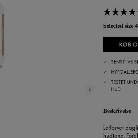
Selected size
KØB O
SENSITIVE S
HYPOALLER
TESTET UND
HUD
Beskrivelse
Letfarvet dagl
hudtone. For