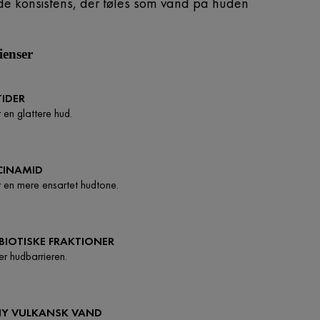
d
e konsistens, der føles som vand på huden
ienser
TIDER
 en glattere hud.
CINAMID
 en mere ensartet hudtone.
BIOTISKE FRAKTIONER
er hudbarrieren.
HY VULKANSK VAND