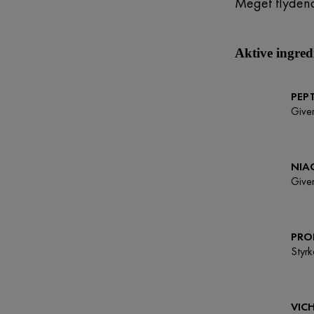
Meget flyden
Aktive ingred
PEP
Giver
NIA
Giver
PRO
Styrk
VIC