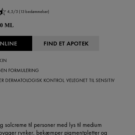
4,5/5 (13 bedømmelser)
 40 ML
NLINE
FIND ET APOTEK
KIN
GEN FORMULERING
ER DERMATOLOGISK KONTROL. VELEGNET TIL SENSITIV
ig solcreme til personer med lys til medium
ebygger rynker, bekæmper pigmentpletter og