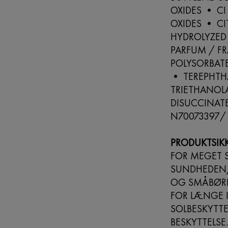
OXIDES • CI
OXIDES • C
HYDROLYZED
PARFUM / F
POLYSORBATE
• TEREPHTH
TRIETHANOL
DISUCCINATE
N70073397/
PRODUKTSIK
FOR MEGET S
SUNDHEDEN/
OG SMÅBØRN/
FOR LÆNGE I
SOLBESKYTTE
BESKYTTELSE