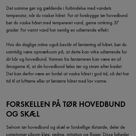
Det samme gør sig gældende i forbindelse med vandets
temperatur, når du vasker håret. For at forebygge tør hovedbund
bør du vaske håret med tempereret vand, gerne omkring 37
grader. For varmt vand har nemlig en udtørrende effekt.
Hvis din daglige rutine også består af føntørring af håret, bør du
samtidig være opmærksom på, at dette kan virke udtørrende for
dit hår og hovedbund. Varmen fra føntørreren kan være en af
årsagerne til, at din hovedbund føles tør og stram efter badet.
Det kan derfor være en fordel at vaske håret i god tid, så det har
tid til at lufttørre eller at føntørre håret med lav varme.
FORSKELLEN PÅ TØR HOVEDBUND
OG SKÆL
Selvom tør hovedbund og skæl er forskellige tilstande, deler de
symptomer såsom kløe, rødme, irritation og flager. Disse ligheder