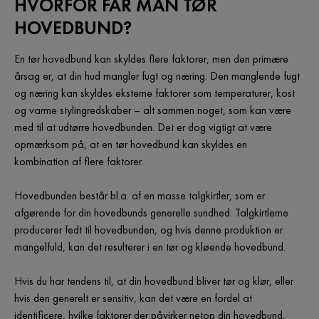
HVORFOR FÅR MAN TØR
HOVEDBUND?
En tør hovedbund kan skyldes flere faktorer, men den primære
årsag er, at din hud mangler fugt og næring. Den manglende fugt
og næring kan skyldes eksterne faktorer som temperaturer, kost
og varme stylingredskaber – alt sammen noget, som kan være
med til at udtørre hovedbunden. Det er dog vigtigt at være
opmærksom på, at en tør hovedbund kan skyldes en
kombination af flere faktorer.
Hovedbunden består bl.a. af en masse talgkirtler, som er
afgørende for din hovedbunds generelle sundhed. Talgkirtlerne
producerer fedt til hovedbunden, og hvis denne produktion er
mangelfuld, kan det resulterer i en tør og kløende hovedbund.
Hvis du har tendens til, at din hovedbund bliver tør og klør, eller
hvis den generelt er sensitiv, kan det være en fordel at
identificere, hvilke faktorer der påvirker netop din hovedbund,