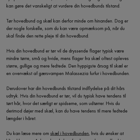
kan gøre det vanskeligt at vurdere din hovedbunds tilstand.
Tør hovedbund og skæl kan derfor minde om hinanden. Dog er
der nogle forskelle, som du kan være opmærksom på, når du
skal finde den rette pleje til din hovedbund.
Hvis din hovedbund er tør vil de dryssende flager typisk være
mindre tørre, små og hvide, mens flager fra skæl oftest opleves
større, gullige og mere fedtede. Den hyppigste årsag til skæl er
en overvækst af gærsvampen Malassezia furfur i hovedbunden.
Derudover har din hovedbunds tilstand indflydelse på dit hårs
udtryk. Hvis din hovedbund er tør, vil du typisk have tendens til
tørt hår, hvor det særligt er spidserne, som udtørrer. Hvis du
derimod døjer med skæl, kan du have tendens til mere fedtede
længder i håret.
Du kan læse mere om
skæl i hovedbunden
, hvis du ønsker at