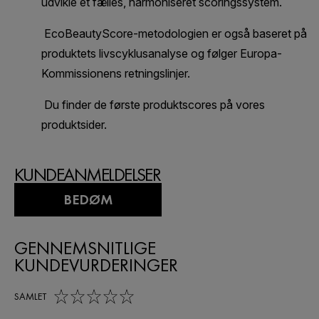
KUNDEANMELDELSER
BEDØM
GENNEMSNITLIGE
KUNDEVURDERINGER
0,0 out of 5 stars
SAMLET