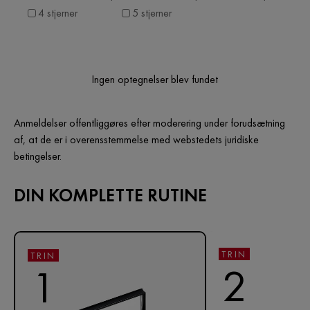
4 stjerner
5 stjerner
Ingen optegnelser blev fundet
Anmeldelser offentliggøres efter moderering under forudsætning
af, at de er i overensstemmelse med webstedets juridiske
betingelser.
DIN KOMPLETTE RUTINE
TRIN
TRIN
2
1