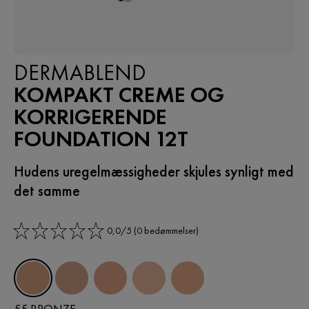
DERMABLEND
KOMPAKT CREME OG
KORRIGERENDE
FOUNDATION 12T
Hudens uregelmæssigheder skjules synligt med
det samme
0,0/5 (0 bedømmelser)
Nuancer
55 Bronze
45 Gold
25 Nude
15 Opal
35 Sand