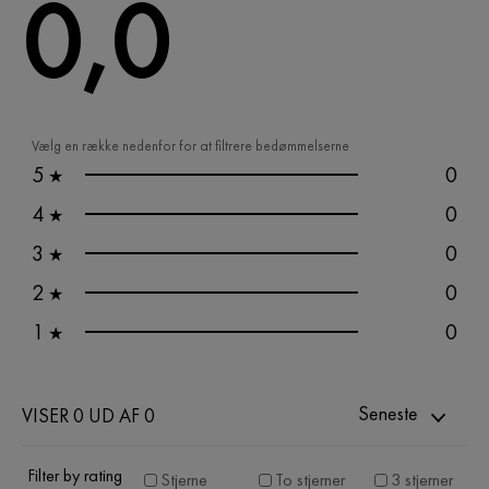
0,0
Vælg en række nedenfor for at filtrere bedømmelserne
5
0
★
4
0
★
3
0
★
2
0
★
1
0
★
Seneste
VISER 0 UD AF 0
Filter by rating
Stjerne
To stjerner
3 stjerner