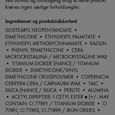
Ved normal og forudsigelig brug af dette produkt
kræves ingen særlige forholdsregler.
Ingredienser og produktsikkerhed
ISOSTEARYL NEOPENTANOATE •
DIMETHICONE • ETHYLHEXYL PALMITATE •
ETHYLHEXYL METHOXYCINNAMATE • KAOLIN
• PHENYL TRIMETHICONE • CERA
MICROCRISTALLINA / MICROCRYSTALLINE WAX
• TITANIUM DIOXIDE [NANO] / TITANIUM
DIOXIDE • DIMETHICONE/VINYL
DIMETHICONE CROSSPOLYMER • COPERNICIA
CERIFERA CERA / CARNAUBA WAX • TALC •
SILICA [NANO] / SILICA • PERLITE • ALUMINA
• ACETYL DIPEPTIDE-1 CETYL ESTER ● [+/- MAY
CONTAIN: CI 77891 / TITANIUM DIOXIDE • CI
77491, CI 77492, CI 77499 / IRON OXIDES •