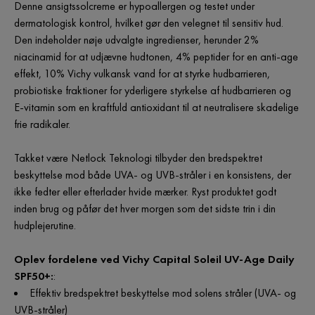
Denne ansigtssolcreme er hypoallergen og testet under
dermatologisk kontrol, hvilket gør den velegnet til sensitiv hud.
Den indeholder nøje udvalgte ingredienser, herunder 2%
niacinamid for at udjævne hudtonen, 4% peptider for en anti-age
effekt, 10% Vichy vulkansk vand for at styrke hudbarrieren,
probiotiske fraktioner for yderligere styrkelse af hudbarrieren og
E-vitamin som en kraftfuld antioxidant til at neutralisere skadelige
frie radikaler.
Takket være Netlock Teknologi tilbyder den bredspektret
beskyttelse mod både UVA- og UVB-stråler i en konsistens, der
ikke fedter eller efterlader hvide mærker. Ryst produktet godt
inden brug og påfør det hver morgen som det sidste trin i din
hudplejerutine.
Oplev fordelene ved Vichy Capital Soleil UV-Age Daily
SPF50+:
:
Effektiv bredspektret beskyttelse mod solens stråler (UVA- og
UVB-stråler)