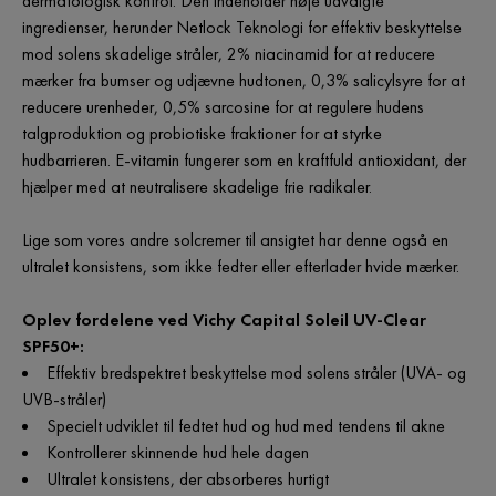
dermatologisk kontrol. Den indeholder nøje udvalgte
ingredienser, herunder Netlock Teknologi for effektiv beskyttelse
mod solens skadelige stråler, 2% niacinamid for at reducere
mærker fra bumser og udjævne hudtonen, 0,3% salicylsyre for at
reducere urenheder, 0,5% sarcosine for at regulere hudens
talgproduktion og probiotiske fraktioner for at styrke
hudbarrieren. E-vitamin fungerer som en kraftfuld antioxidant, der
hjælper med at neutralisere skadelige frie radikaler.
Lige som vores andre solcremer til ansigtet har denne også en
ultralet konsistens, som ikke fedter eller efterlader hvide mærker.
Oplev fordelene ved Vichy Capital Soleil UV-Clear
SPF50+:
Effektiv bredspektret beskyttelse mod solens stråler (UVA- og
UVB-stråler)
Specielt udviklet til fedtet hud og hud med tendens til akne
Kontrollerer skinnende hud hele dagen
Ultralet konsistens, der absorberes hurtigt