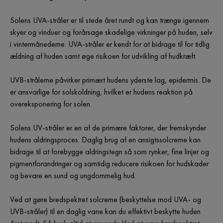
Solens UVA-stråler er til stede året rundt og kan trænge igennem
skyer og vinduer og forårsage skadelige virkninger på huden, selv
i vintermånederne. UVA-stråler er kendt for at bidrage til for tidlig
ældning af huden samt øge risikoen for udvikling af hudkræft.
UVB-strålerne påvirker primært hudens yderste lag, epidermis. De
er ansvarlige for solskoldning, hvilket er hudens reaktion på
overeksponering for solen.
Solens UV-stråler er en af de primære faktorer, der fremskynder
hudens aldringsproces. Daglig brug af en ansigtssolcreme kan
bidrage til at forebygge aldringstegn så som rynker, fine linjer og
pigmentforandringer og samtidig reducere risikoen for hudskader
og bevare en sund og ungdommelig hud.
Ved at gøre bredspektret solcreme (beskyttelse mod UVA- og
UVB-stråler) til en daglig vane kan du effektivt beskytte huden