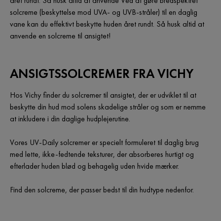
året rundt. Så husk altid at anvende Ved at gøre bredspektret
solcreme (beskyttelse mod UVA- og UVB-stråler) til en daglig
vane kan du effektivt beskytte huden året rundt. Så husk altid at
anvende en solcreme til ansigtet!
ANSIGTSSOLCREMER FRA VICHY
Hos Vichy finder du solcremer til ansigtet, der er udviklet til at
beskytte din hud mod solens skadelige stråler og som er nemme
at inkludere i din daglige hudplejerutine.
Vores UV-Daily solcremer er specielt formuleret til daglig brug
med lette, ikke-fedtende teksturer, der absorberes hurtigt og
efterlader huden blød og behagelig uden hvide mærker.
Find den solcreme, der passer bedst til din hudtype nedenfor.