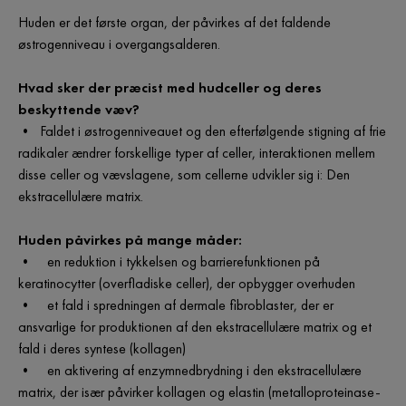
Huden er det første organ, der påvirkes af det faldende
østrogenniveau i overgangsalderen.
Hvad sker der præcist med hudceller og deres
beskyttende væv?
• Faldet i østrogenniveauet og den efterfølgende stigning af frie
radikaler ændrer forskellige typer af celler, interaktionen mellem
disse celler og vævslagene, som cellerne udvikler sig i: Den
ekstracellulære matrix.
Huden påvirkes på mange måder:
• en reduktion i tykkelsen og barrierefunktionen på
keratinocytter (overfladiske celler), der opbygger overhuden
• et fald i spredningen af dermale fibroblaster, der er
ansvarlige for produktionen af den ekstracellulære matrix og et
fald i deres syntese (kollagen)
• en aktivering af enzymnedbrydning i den ekstracellulære
matrix, der især påvirker kollagen og elastin (metalloproteinase-