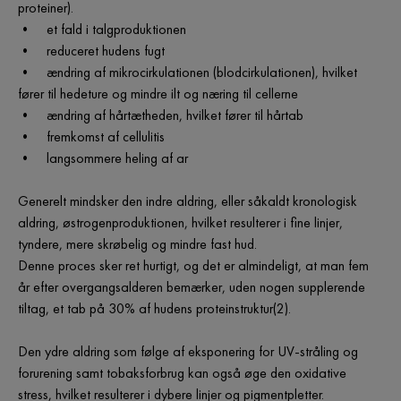
proteiner).
• et fald i talgproduktionen
• reduceret hudens fugt
• ændring af mikrocirkulationen (blodcirkulationen), hvilket
fører til hedeture og mindre ilt og næring til cellerne
• ændring af hårtætheden, hvilket fører til hårtab
• fremkomst af cellulitis
• langsommere heling af ar
Generelt mindsker den indre aldring, eller såkaldt kronologisk
aldring, østrogenproduktionen, hvilket resulterer i fine linjer,
tyndere, mere skrøbelig og mindre fast hud.
Denne proces sker ret hurtigt, og det er almindeligt, at man fem
år efter overgangsalderen bemærker, uden nogen supplerende
tiltag, et tab på 30% af hudens proteinstruktur(2).
Den ydre aldring som følge af eksponering for UV-stråling og
forurening samt tobaksforbrug kan også øge den oxidative
stress, hvilket resulterer i dybere linjer og pigmentpletter.