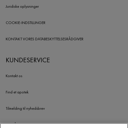
Juridiske oplysninger
COOKIE-INDSTILLINGER
KONTAKT VORES DATABESKYTTELSESRÅDGIVER
KUNDESERVICE
Kontakt os
Find et apotek
Tilmelding til nyhedsbrev
UDGÅEDE PRODUKTER