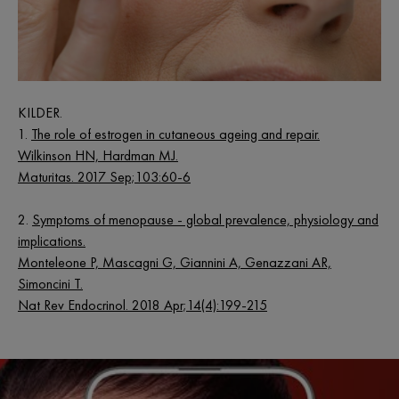
KILDER.
1.
The role of estrogen in cutaneous ageing and repair.
Wilkinson HN, Hardman MJ.
Maturitas. 2017 Sep;103:60-6
2.
Symptoms of menopause - global prevalence, physiology and
implications.
Monteleone P, Mascagni G, Giannini A, Genazzani AR,
Simoncini T.
Nat Rev Endocrinol. 2018 Apr;14(4):199-215